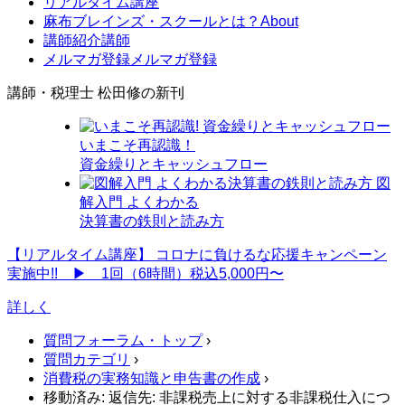
リアルタイム講座
麻布ブレインズ・スクールとは？
About
講師紹介
講師
メルマガ登録
メルマガ登録
講師・税理士 松田修の新刊
いまこそ再認識！
資金繰りとキャッシュフロー
図
解入門 よくわかる
決算書の鉄則と読み方
【リアルタイム講座】
コロナに負けるな応援キャンペーン
実施中!! ▶ 1回（6時間）税込5,000円〜
詳しく
質問フォーラム・トップ
›
質問カテゴリ
›
消費税の実務知識と申告書の作成
›
移動済み: 返信先: 非課税売上に対する非課税仕入につ