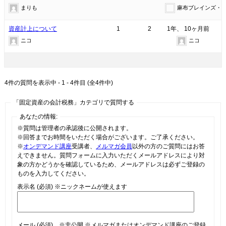
まりも
麻布ブレインズ・
資産計上について
1
2
1年、 10ヶ月前
ニコ
ニコ
4件の質問を表示中 - 1 - 4件目 (全4件中)
「固定資産の会計税務」カテゴリで質問する
あなたの情報:
※質問は管理者の承認後に公開されます。
※回答までお時間をいただく場合がございます。ご了承ください。
※
オンデマンド講座
受講者、
メルマガ会員
以外の方のご質問にはお答
えできません。質問フォームに入力いただくメールアドレスにより対
象の方かどうかを確認しているため、メールアドレスは必ずご登録の
ものを入力してください。
表示名 (必須)
※ニックネームが使えます
メール (必須) ※非公開
※メルマガまたはオンデマンド講座のご登録