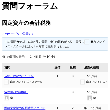
質問フォーラム
固定資産の会計税務
このカテゴリで質問する
この質問カテゴリには4件の質問、6件の返信があり、最後に
麻布ブレイ
ンズ・スクール
により
7ヶ月前
に更新されました。
4件の質問を表示中 - 1 - 4件目 (全4件中)
質問
返信
投稿
最新の投稿
店舗と住宅の区分ほか
1
3
7ヶ月前
麻布ブレインズ・スクール
麻布ブレインズ・
減価償却の開始日
0
3
7ヶ月前
蘭
蘭
埋蔵文化財の発掘費用について
1
2
1年、 6ヶ月前