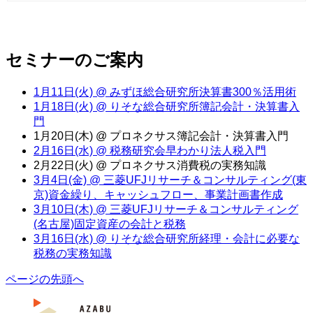
セミナーのご案内
1月11日(火) @ みずほ総合研究所
決算書300％活用術
1月18日(火) @ りそな総合研究所
簿記会計・決算書入
門
1月20日(木) @ プロネクサス
簿記会計・決算書入門
2月16日(水) @ 税務研究会
早わかり法人税入門
2月22日(火) @ プロネクサス
消費税の実務知識
3月4日(金) @ 三菱UFJリサーチ＆コンサルティング(東
京)
資金繰り、キャッシュフロー、事業計画書作成
3月10日(木) @ 三菱UFJリサーチ＆コンサルティング
(名古屋)
固定資産の会計と税務
3月16日(水) @ りそな総合研究所
経理・会計に必要な
税務の実務知識
ページの先頭へ