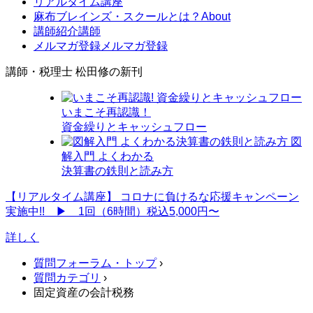
リアルタイム講座
麻布ブレインズ・スクールとは？
About
講師紹介
講師
メルマガ登録
メルマガ登録
講師・税理士 松田修の新刊
いまこそ再認識！
資金繰りとキャッシュフロー
図
解入門 よくわかる
決算書の鉄則と読み方
【リアルタイム講座】
コロナに負けるな応援キャンペーン
実施中!! ▶ 1回（6時間）税込5,000円〜
詳しく
質問フォーラム・トップ
›
質問カテゴリ
›
固定資産の会計税務